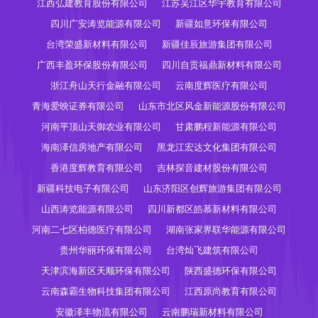
江西弘建教育股份有限公司
江苏吴江区华宇教育有限公司
四川广安涛览能源有限公司
新疆如意环保有限公司
台湾荣盛新材料有限公司
新疆佳辰旅游集团有限公司
广西丰盈环保股份有限公司
四川自贡福鼎新材料有限公司
浙江舟山天行金融有限公司
云南度辉医疗有限公司
青海爱映证券有限公司
山东市北区风金新能源股份有限公司
河南平顶山天御农业有限公司
甘肃鹏程新能源有限公司
海南泽信房地产有限公司
黑龙江宏达文化集团有限公司
香港度辉教育有限公司
吉林探音建材股份有限公司
新疆科技电子有限公司
山东济阳区创辉旅游集团有限公司
山西涛览能源有限公司
四川新都区皓慕新材料有限公司
河南二七区柏德医疗有限公司
湖南张家界联华能源有限公司
贵州华丽环保有限公司
台湾灿飞建筑有限公司
天津滨海新区天顺环保有限公司
陕西盛德环保有限公司
云南森霸生物科技集团有限公司
江西原尚教育有限公司
安徽泽丰物流有限公司
云南鹏瑞新材料有限公司